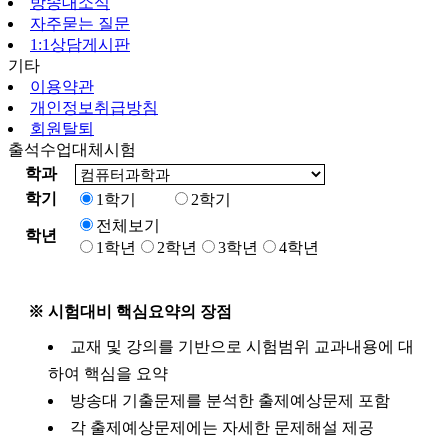
방송대소식
자주묻는 질문
1:1상담게시판
기타
이용약관
개인정보취급방침
회원탈퇴
출석수업대체시험
학과
학기
1학기
2학기
전체보기
학년
1학년
2학년
3학년
4학년
※ 시험대비 핵심요약의 장점
교재 및 강의를 기반으로 시험범위 교과내용에 대
하여 핵심을 요약
방송대 기출문제를 분석한 출제예상문제 포함
각 출제예상문제에는 자세한 문제해설 제공