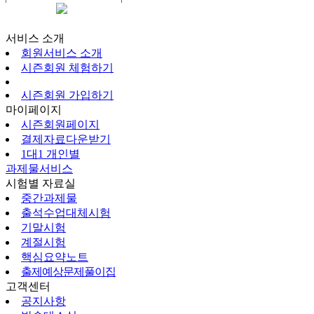
시즌회원페이지
서비스 소개
회원서비스 소개
시즌회원 체험하기
시즌회원 가입하기
마이페이지
시즌회원페이지
결제자료다운받기
1대1 개인별
과제물서비스
시험별 자료실
중간과제물
출석수업대체시험
기말시험
계절시험
핵심요약노트
출제예상문제풀이집
고객센터
공지사항