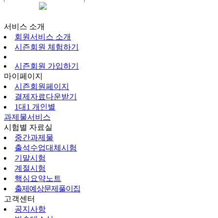
시즌회원페이지
서비스 소개
회원서비스 소개
시즌회원 체험하기
시즌회원 가입하기
마이페이지
시즌회원페이지
결제자료다운받기
1대1 개인별
과제물서비스
시험별 자료실
중간과제물
출석수업대체시험
기말시험
계절시험
핵심요약노트
출제예상문제풀이집
고객센터
공지사항