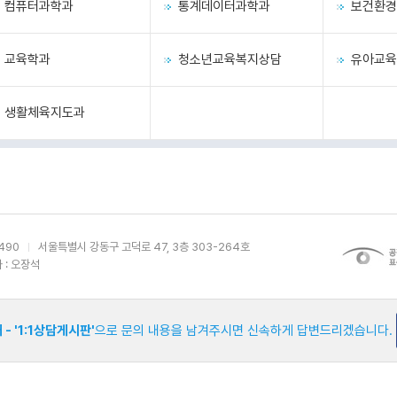
컴퓨터과학과
통계데이터과학과
보건환경
교육학과
청소년교육복지상담
유아교육
생활체육지도과
490
서울특별시 강동구 고덕로 47, 3층 303-264호
: 오장석
 -
'1:1상담게시판'
으로 문의 내용을 남겨주시면 신속하게 답변드리겠습니다.