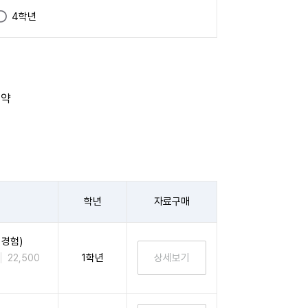
4학년
요약
학년
자료구매
 경험)
1학년
22,500