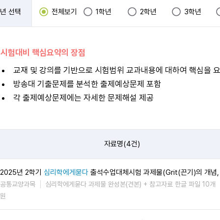
년 선택
전체보기
1학년
2학년
3학년
 시험대비 핵심요약의 장점
교재 및 강의를 기반으로 시험범위 교과내용에 대하여 핵심을 
방송대 기출문제를 분석한 출제예상문제 포함
각 출제예상문제에는 자세한 문제해설 제공
자료명(4건)
2025년 2학기
심리학에게묻다
출석수업대체시험 과제물(Grit(끈기)의 개념,
공통교양과목
심리학에게묻다 과제물 완성본(견본) + 참고자료 한글 파일 10개
원