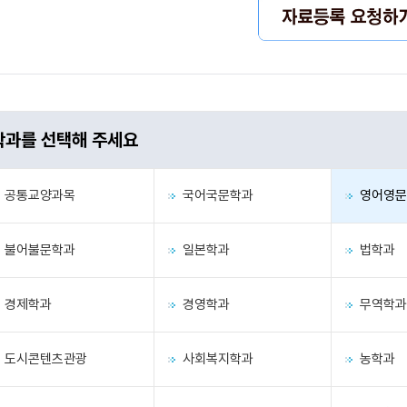
학과를 선택해 주세요
공통교양과목
국어국문학과
영어영문
불어불문학과
일본학과
법학과
경제학과
경영학과
무역학과
도시콘텐츠관광
사회복지학과
농학과