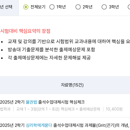
년 선택
전체보기
1학년
2학년
3학년
 시험대비 핵심요약의 장점
교재 및 강의를 기반으로 시험범위 교과내용에 대하여 핵심을 
방송대 기출문제를 분석한 출제예상문제 포함
각 출제예상문제에는 자세한 문제해설 제공
자료명(15건)
2025년 2학기
물권법
출석수업대체시험 핵심체크
법학과
교재 1 ~ 3장(강의 1 ~ 8강) 핵심체크 + 출제예상문제
10,400원
2025년 2학기
심리학에게묻다
출석수업대체시험 과제물(Grit(끈기)의 개념,