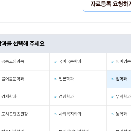
학과를 선택해 주세요
공통교양과목
국어국문학과
영어영문
불어불문학과
일본학과
법학과
경제학과
경영학과
무역학과
도시콘텐츠관광
사회복지학과
농학과