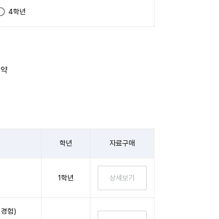
4학년
요약
학년
자료구매
1학년
 경험)