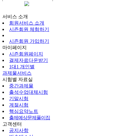
시즌회원페이지
서비스 소개
회원서비스 소개
시즌회원 체험하기
시즌회원 가입하기
마이페이지
시즌회원페이지
결제자료다운받기
1대1 개인별
과제물서비스
시험별 자료실
중간과제물
출석수업대체시험
기말시험
계절시험
핵심요약노트
출제예상문제풀이집
고객센터
공지사항