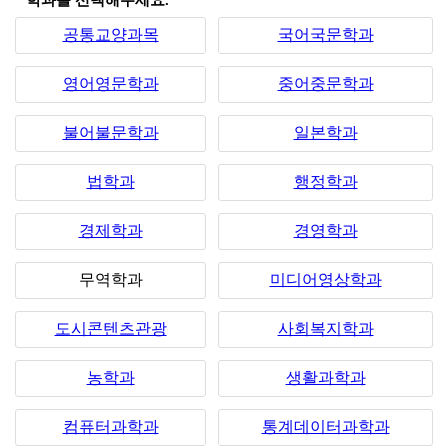
*학과를 선택해주세요.
공통교양과목
국어국문학과
영어영문학과
중어중문학과
불어불문학과
일본학과
법학과
행정학과
경제학과
경영학과
무역학과
미디어영상학과
도시콘텐츠관광
사회복지학과
농학과
생활과학과
컴퓨터과학과
통계데이터과학과