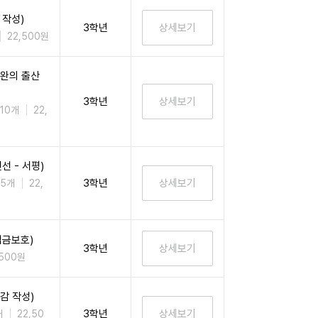
 작성)
3학년
22,500원
이완의 출산
3학년
10개
22,
 - 서평)
3학년
 5개
22,
임금보호)
3학년
,500원
감 작성)
3학년
개
22,50