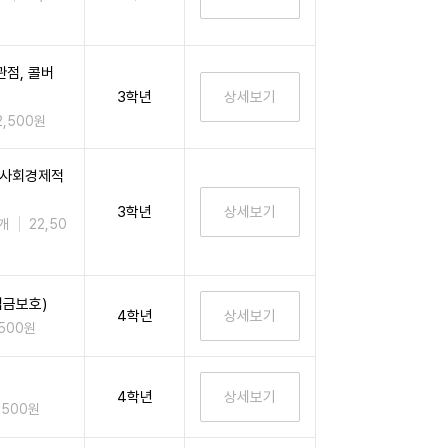
점, 콜버
3학년
2,500원
 사회경제적
3학년
개
22,50
임금보호)
4학년
,500원
4학년
,500원