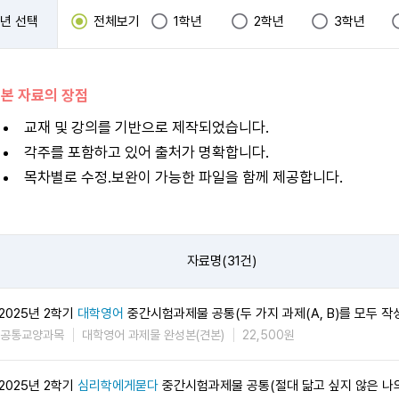
년 선택
전체보기
1학년
2학년
3학년
 본 자료의 장점
교재 및 강의를 기반으로 제작되었습니다.
각주를 포함하고 있어 출처가 명확합니다.
목차별로 수정.보완이 가능한 파일을 함께 제공합니다.
자료명(31건)
2025년 2학기
대학영어
중간시험과제물 공통(두 가지 과제(A, B)를 모두 작
공통교양과목
대학영어 과제물 완성본(견본)
22,500원
2025년 2학기
심리학에게묻다
중간시험과제물 공통(절대 닮고 싶지 않은 나의