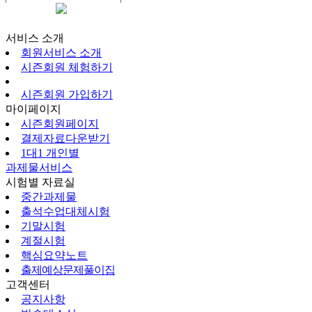
시즌회원페이지
서비스 소개
회원서비스 소개
시즌회원 체험하기
시즌회원 가입하기
마이페이지
시즌회원페이지
결제자료다운받기
1대1 개인별
과제물서비스
시험별 자료실
중간과제물
출석수업대체시험
기말시험
계절시험
핵심요약노트
출제예상문제풀이집
고객센터
공지사항