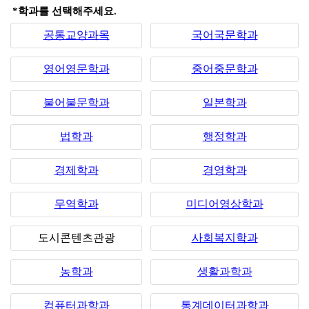
*학과를 선택해주세요.
공통교양과목
국어국문학과
영어영문학과
중어중문학과
불어불문학과
일본학과
법학과
행정학과
경제학과
경영학과
무역학과
미디어영상학과
도시콘텐츠관광
사회복지학과
농학과
생활과학과
컴퓨터과학과
통계데이터과학과