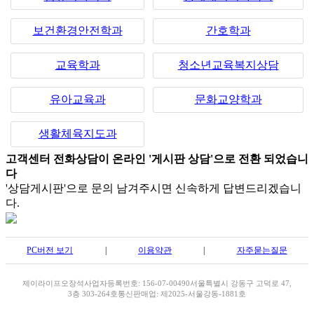
보건환경안전학과
간호학과
교육학과
청소년교육복지상담
유아교육과
문화교양학과
생활체육지도과
고객센터 전화상담이 온라인 '게시판 상담'으로 전환 되었습니
다
'상담게시판'으로 문의 남겨주시면 신속하게 답변드리겠습니
다.
PC버전 보기
|
이용약관
|
자주묻는질문
제이라이프
오장석
사업자등록번호: 156-07-00490
서울특별시 강동구 고덕로 47,
3층 303-264호
통신판매업: 제2025-서울강동-1881호