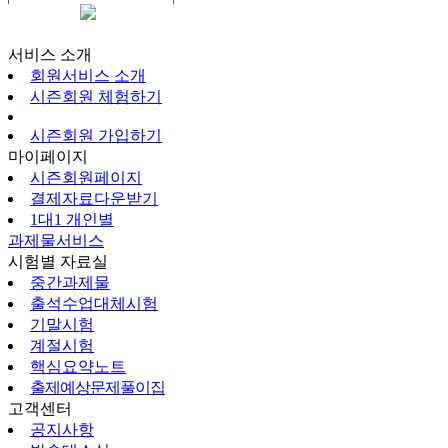
시즌회원페이지
서비스 소개
회원서비스 소개
시즌회원 체험하기
시즌회원 가입하기
마이페이지
시즌회원페이지
결제자료다운받기
1대1 개인별
과제물서비스
시험별 자료실
중간과제물
출석수업대체시험
기말시험
계절시험
핵심요약노트
출제예상문제풀이집
고객센터
공지사항