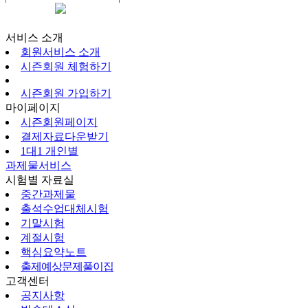
시즌회원페이지
서비스 소개
회원서비스 소개
시즌회원 체험하기
시즌회원 가입하기
마이페이지
시즌회원페이지
결제자료다운받기
1대1 개인별
과제물서비스
시험별 자료실
중간과제물
출석수업대체시험
기말시험
계절시험
핵심요약노트
출제예상문제풀이집
고객센터
공지사항