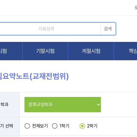
심요약노트(교재전범위)
학과
기 선택
전체보기
1학기
2학기