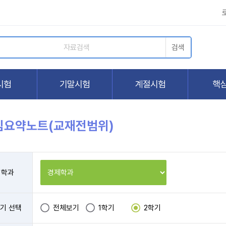
심요약노트(교재전범위)
학과
기 선택
전체보기
1학기
2학기