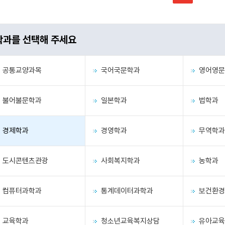
학과를 선택해 주세요
공통교양과목
국어국문학과
영어영문
불어불문학과
일본학과
법학과
경제학과
경영학과
무역학과
도시콘텐츠관광
사회복지학과
농학과
컴퓨터과학과
통계데이터과학과
보건환경
교육학과
청소년교육복지상담
유아교육