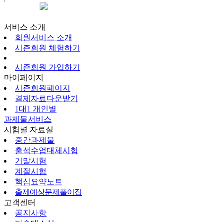
시즌회원페이지
서비스 소개
회원서비스 소개
시즌회원 체험하기
시즌회원 가입하기
마이페이지
시즌회원페이지
결제자료다운받기
1대1 개인별
과제물서비스
시험별 자료실
중간과제물
출석수업대체시험
기말시험
계절시험
핵심요약노트
출제예상문제풀이집
고객센터
공지사항