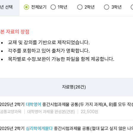
년 선택
전체보기
1학년
2학년
3학년
 본 자료의 장점
교재 및 강의를 기반으로 제작되었습니다.
각주를 포함하고 있어 출처가 명확합니다.
목차별로 수정.보완이 가능한 파일을 함께 제공합니다.
자료명(26건)
2025년 2학기
대학영어
중간시험과제물 공통(두 가지 과제(A, B)를 모두 작
공통교양과목
대학영어 과제물 완성본(견본)
22,500원
2025년 2학기
심리학에게묻다
중간시험과제물 공통(절대 닮고 싶지 않은 나의