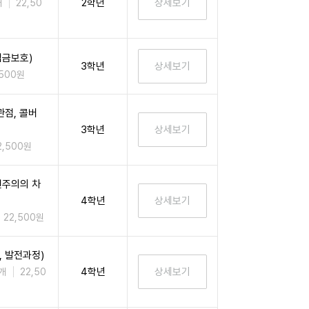
2학년
개
22,50
임금보호)
3학년
,500원
점, 콜버
3학년
2,500원
편주의의 차
4학년
22,500원
 발전과정)
4학년
개
22,50