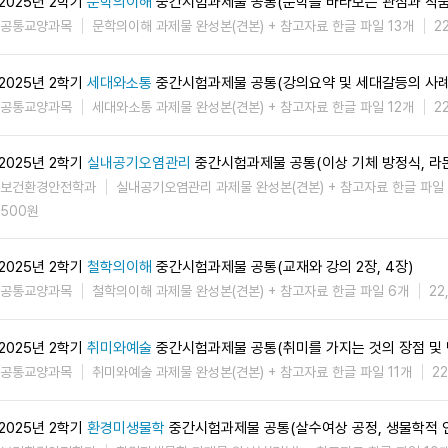
2025년 2학기
문학의이해
중간시험과제물 공통(문학을 바라보는 관점과 작품
공통교양과목
문학의이해 과제물 완성본(견본) + 참고자료 한글 파일 13개
2
2025년 2학기
세대와소통
중간시험과제물 공통(강의요약 및 세대갈등의 사례
공통교양과목
세대와소통 과제물 완성본(견본) + 참고자료 한글 파일 12개
2
2025년 2학기
실내공기오염관리
중간시험과제물 공통(이상 기체 방정식, 라
보건환경안전학과
실내공기오염관리 과제물 완성본(견본) + 참고자료 한글 파일
500원
2025년 2학기
철학의이해
중간시험과제물 공통(교재와 강의 2장, 4장)
공통교양과목
철학의이해 과제물 완성본(견본) + 참고자료 한글 파일 6개
22
2025년 2학기
취미와예술
중간시험과제물 공통(취미를 가지는 것의 장점 및 
공통교양과목
취미와예술 과제물 완성본(견본) + 참고자료 한글 파일 11개
2
2025년 2학기
환경미생물학
중간시험과제물 공통(살수여상 공정, 생물학적 인