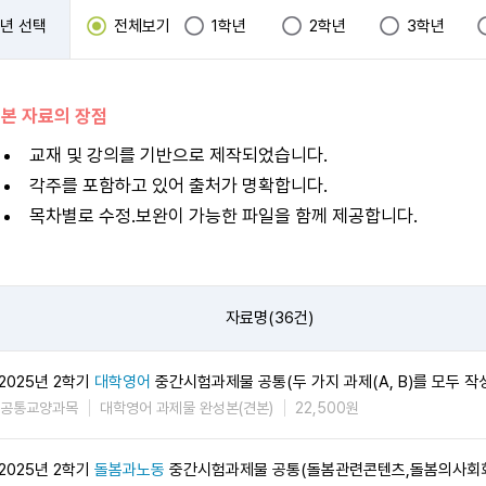
년 선택
전체보기
1학년
2학년
3학년
 본 자료의 장점
교재 및 강의를 기반으로 제작되었습니다.
각주를 포함하고 있어 출처가 명확합니다.
목차별로 수정.보완이 가능한 파일을 함께 제공합니다.
자료명(36건)
2025년 2학기
대학영어
중간시험과제물 공통(두 가지 과제(A, B)를 모두 작
공통교양과목
대학영어 과제물 완성본(견본)
22,500원
2025년 2학기
돌봄과노동
중간시험과제물 공통(돌봄관련콘텐츠,돌봄의사회