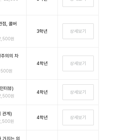
점, 콜버
3학년
2,500원
편주의의 차
4학년
,500원
인터뷰)
4학년
2,500원
 관계)
4학년
2,500원
 가지는 의