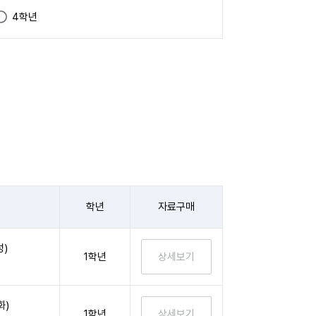
4학년
학년
자료구매
성)
1학년
화)
1학년