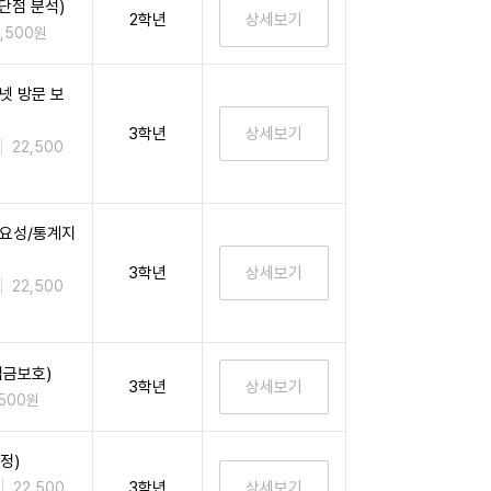
단점 분석)
2학년
2,500원
넷 방문 보
3학년
22,500
요성/통계지
3학년
22,500
임금보호)
3학년
,500원
정)
3학년
22,500