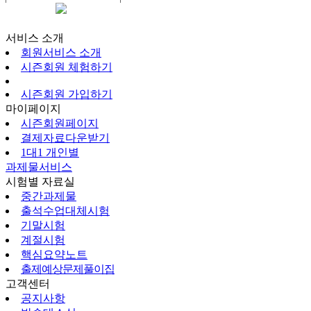
시즌회원페이지
서비스 소개
회원서비스 소개
시즌회원 체험하기
시즌회원 가입하기
마이페이지
시즌회원페이지
결제자료다운받기
1대1 개인별
과제물서비스
시험별 자료실
중간과제물
출석수업대체시험
기말시험
계절시험
핵심요약노트
출제예상문제풀이집
고객센터
공지사항