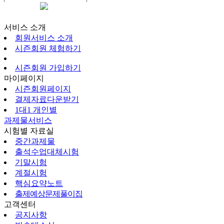
시즌회원페이지
서비스 소개
회원서비스 소개
시즌회원 체험하기
시즌회원 가입하기
마이페이지
시즌회원페이지
결제자료다운받기
1대1 개인별
과제물서비스
시험별 자료실
중간과제물
출석수업대체시험
기말시험
계절시험
핵심요약노트
출제예상문제풀이집
고객센터
공지사항