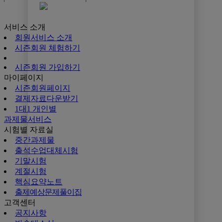
시즌회원페이지
서비스 소개
회원서비스 소개
시즌회원 체험하기
시즌회원 가입하기
마이페이지
시즌회원페이지
결제자료다운받기
1대1 개인별
과제물서비스
시험별 자료실
중간과제물
출석수업대체시험
기말시험
계절시험
핵심요약노트
출제예상문제풀이집
고객센터
공지사항