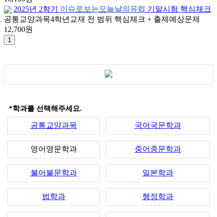
2025년 2학기
이슈로보는오늘날의유럽
기말시험 핵심체크
공통교양과목
4학년
교재 전 범위 핵심체크 + 출제예상문제
12,700원
*학과를 선택해주세요.
공통교양과목
국어국문학과
영어영문학과
중어중문학과
불어불문학과
일본학과
법학과
행정학과