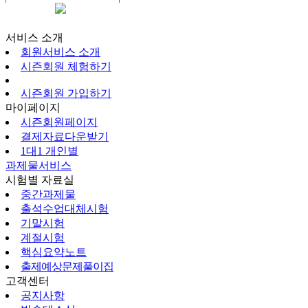
시즌회원페이지
서비스 소개
회원서비스 소개
시즌회원 체험하기
시즌회원 가입하기
마이페이지
시즌회원페이지
결제자료다운받기
1대1 개인별
과제물서비스
시험별 자료실
중간과제물
출석수업대체시험
기말시험
계절시험
핵심요약노트
출제예상문제풀이집
고객센터
공지사항