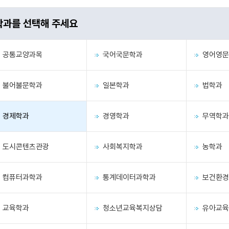
학과를 선택해 주세요
공통교양과목
국어국문학과
영어영문
불어불문학과
일본학과
법학과
경제학과
경영학과
무역학과
도시콘텐츠관광
사회복지학과
농학과
컴퓨터과학과
통계데이터과학과
보건환경
교육학과
청소년교육복지상담
유아교육