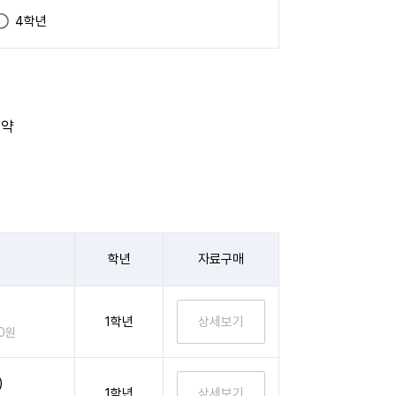
4학년
요약
학년
자료구매
1학년
00원
)
1학년