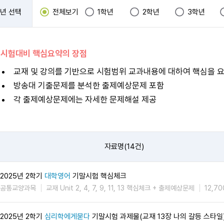
년 선택
전체보기
1학년
2학년
3학년
 시험대비 핵심요약의 장점
교재 및 강의를 기반으로 시험범위 교과내용에 대하여 핵심을 
방송대 기출문제를 분석한 출제예상문제 포함
각 출제예상문제에는 자세한 문제해설 제공
자료명(14건)
2025년 2학기
대학영어
기말시험 핵심체크
공통교양과목
교재 Unit 2, 4, 7, 9, 11, 13 핵심체크 + 출제예상문제
12,7
2025년 2학기
심리학에게묻다
기말시험 과제물(교재 13장 나의 갈등 스타일