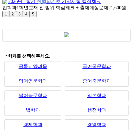
2026년 1학기
헌법의기초
기말시험 핵심체크
법학과
1학년
교재 전 범위 핵심체크 + 출제예상문제
21,600원
*학과를 선택해주세요.
공통교양과목
국어국문학과
영어영문학과
중어중문학과
불어불문학과
일본학과
법학과
행정학과
경제학과
경영학과