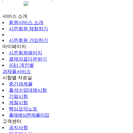
시즌회원페이지
서비스 소개
회원서비스 소개
시즌회원 체험하기
시즌회원 가입하기
마이페이지
시즌회원페이지
결제자료다운받기
1대1 개인별
과제물서비스
시험별 자료실
중간과제물
출석수업대체시험
기말시험
계절시험
핵심요약노트
출제예상문제풀이집
고객센터
공지사항