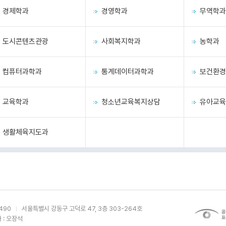
경제학과
경영학과
무역학과
도시콘텐츠관광
사회복지학과
농학과
컴퓨터과학과
통계데이터과학과
보건환경
교육학과
청소년교육복지상담
유아교육
생활체육지도과
490
서울특별시 강동구 고덕로 47, 3층 303-264호
: 오장석