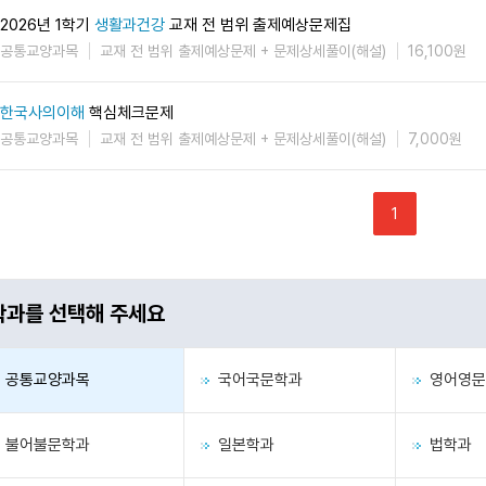
2026년 1학기
생활과건강
교재 전 범위 출제예상문제집
공통교양과목
교재 전 범위 출제예상문제 + 문제상세풀이(해설)
16,100원
한국사의이해
핵심체크문제
공통교양과목
교재 전 범위 출제예상문제 + 문제상세풀이(해설)
7,000원
학과를 선택해 주세요
공통교양과목
국어국문학과
영어영문
불어불문학과
일본학과
법학과